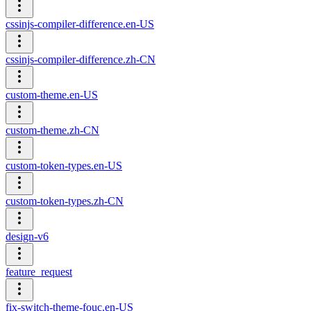
cssinjs-compiler-difference.en-US
cssinjs-compiler-difference.zh-CN
custom-theme.en-US
custom-theme.zh-CN
custom-token-types.en-US
custom-token-types.zh-CN
design-v6
feature_request
fix-switch-theme-fouc.en-US