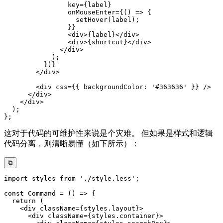
                key
=
{
label
}
                onMouseEnter
=
{
(
)
=>
{
setHover
(
label
)
;
}
}
<
div
>
{
label
}
</
div
>
<
div
>
{
shortcut
}
</
div
>
</
div
>
)
;
}
)
}
</
div
>
<
div
css
=
{
{
 backgroundColor
:
'#363636'
}
}
/>
</
div
>
</
div
>
)
;
}
;
这对于代码的可维护性来说是个灾难。 但如果是样式和逻辑
代码分离，则清晰易懂（如下所示）：
⧉
import
 styles 
from
'./style.less'
;
const
Command
=
(
)
=>
{
return
(
<
div
className
=
{
styles
.
layout
}
>
<
div
className
=
{
styles
.
container
}
>