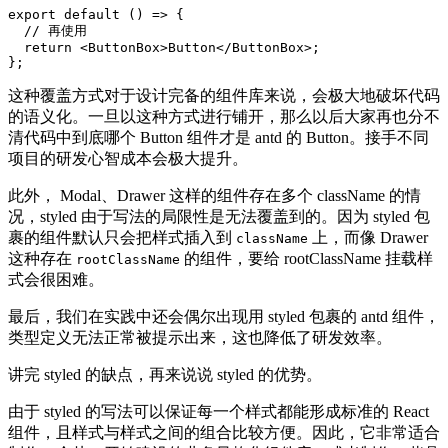
export
default
(
)
=>
{
// 再使用
return
<
ButtonBox
>
Button
</
ButtonBox
>
;
}
;
这种覆盖方式对于设计完备的组件库来说，会极大地破坏代码
的语义化。一旦以这种方式进行铺开，那么以后大家再也分不
清代码中到底哪个 Button 组件才是 antd 的 Button。接手不同
项目的研发心智成本会极大提升。
此外， Modal、Drawer 这样的组件存在多个 className 的情
况，styled 由于写法的局限性是无法覆盖到的。因为 styled 包
裹的组件默认只会把样式插入到
上，而像 Drawer
className
这种存在
的组件，要给 rootClassName 挂载样
rootClassName
式会很困难。
最后，我们在实践中还会偶尔出现用 styled 包裹的 antd 组件，
类型定义无法正常被提示出来，这也降低了研发效率。
讲完 styled 的缺点，再来说说 styled 的优势。
由于 styled 的写法可以保证每一个样式都能形成标准的 React
组件，且样式与样式之间的组合比较方便。因此，它非常适合