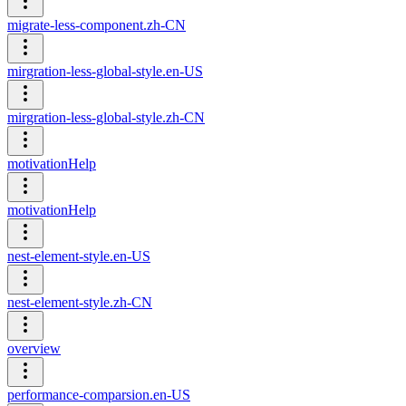
migrate-less-component.zh-CN
mirgration-less-global-style.en-US
mirgration-less-global-style.zh-CN
motivationHelp
motivationHelp
nest-element-style.en-US
nest-element-style.zh-CN
overview
performance-comparsion.en-US