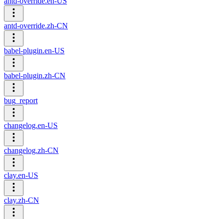
antd-override.en-US
antd-override.zh-CN
babel-plugin.en-US
babel-plugin.zh-CN
bug_report
changelog.en-US
changelog.zh-CN
clay.en-US
clay.zh-CN