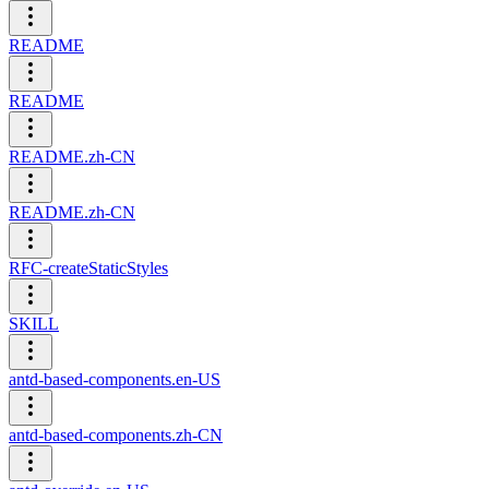
README
README
README.zh-CN
README.zh-CN
RFC-createStaticStyles
SKILL
antd-based-components.en-US
antd-based-components.zh-CN