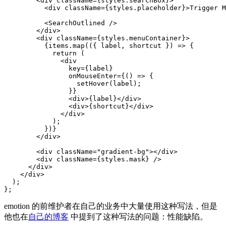
<
div
className
=
{
styles
.
searchBox
}
>
<
div
className
=
{
styles
.
placeholder
}
>
Trigger M
<
SearchOutlined
/>
</
div
>
<
div
className
=
{
styles
.
menuContainer
}
>
{
items
.
map
(
(
{
 label
,
 shortcut 
}
)
=>
{
return
(
<
                key
=
{
label
}
                onMouseEnter
=
{
(
)
=>
{
setHover
(
label
)
;
}
}
<
div
>
{
label
}
</
div
>
<
div
>
{
shortcut
}
</
div
>
</
div
>
</
div
>
<
div
className
=
"
gradient-bg
"
>
</
div
>
<
div
className
=
{
styles
.
mask
}
/>
</
div
>
</
div
>
)
;
}
;
emotion 的前维护者在自己的业务中大量使用这种写法，但是
他也在
自己的博客
中提到了这种写法的问题：性能缺陷。