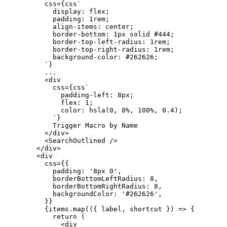
          css
=
{
css
`
`
}
...
<
            css
=
{
css
`
`
}
</
div
>
<
SearchOutlined
/>
</
div
>
<
          css
=
{
{
            padding
:
'8px 0'
,
            borderBottomLeftRadius
:
8
,
            borderBottomRightRadius
:
8
,
            backgroundColor
:
'#262626'
,
}
}
{
items
.
map
(
(
{
 label
,
 shortcut 
}
)
=>
{
return
(
<