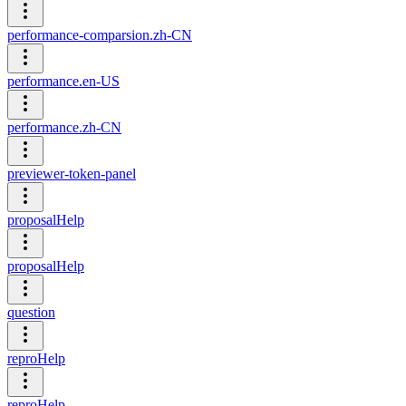
performance-comparsion.zh-CN
performance.en-US
performance.zh-CN
previewer-token-panel
proposalHelp
proposalHelp
question
reproHelp
reproHelp