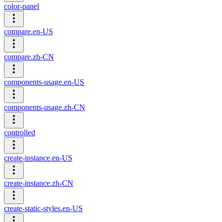
color-panel
compare.en-US
compare.zh-CN
components-usage.en-US
components-usage.zh-CN
controlled
create-instance.en-US
create-instance.zh-CN
create-static-styles.en-US