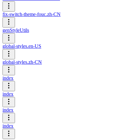
fix-switch-theme-fouc.zh-CN
genStyleUtils
global-styles.en-US
global-styles.zh-CN
index
index
index
index