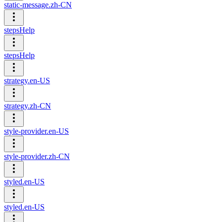
static-message.zh-CN
stepsHelp
stepsHelp
strategy.en-US
strategy.zh-CN
style-provider.en-US
style-provider.zh-CN
styled.en-US
styled.en-US