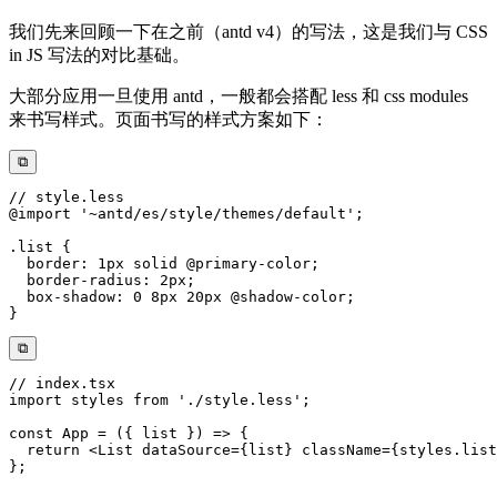
我们先来回顾一下在之前（antd v4）的写法，这是我们与 CSS
in JS 写法的对比基础。
大部分应用一旦使用 antd，一般都会搭配 less 和 css modules
来书写样式。页面书写的样式方案如下：
⧉
⧉
// index.tsx
import
 styles 
from
'./style.less'
;
const
App
=
(
{
 list 
}
)
=>
{
return
<
List
dataSource
=
{
list
}
className
=
{
styles
.
list
}
;