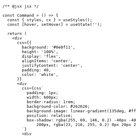
/** @jsx jsx */
const
Command
=
(
)
=>
{
const
{
 styles
,
 cx 
}
=
useStyles
(
)
;
const
[
hover
,
 setHover
]
=
useState
(
''
)
;
return
(
<
      css
=
{
{
        background
:
'#0e0f11'
,
        height
:
'100%'
,
        display
:
'flex'
,
        alignItems
:
'center'
,
        justifyContent
:
'center'
,
        padding
:
40
,
        color
:
'white'
,
}
}
<
        css
=
{
css
`
`
}
<